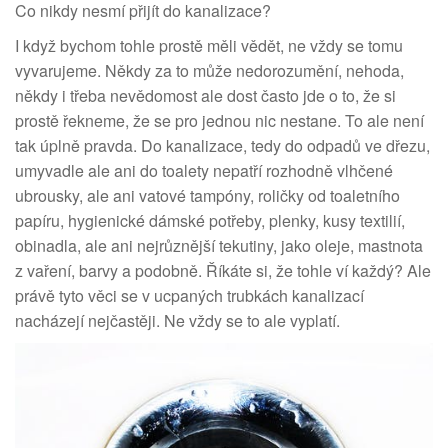
Co nikdy nesmí přijít do kanalizace?
I když bychom tohle prostě měli vědět, ne vždy se tomu
vyvarujeme. Někdy za to může nedorozumění, nehoda,
někdy i třeba nevědomost ale dost často jde o to, že si
prostě řekneme, že se pro jednou nic nestane. To ale není
tak úplně pravda. Do kanalizace, tedy do odpadů ve dřezu,
umyvadle ale ani do toalety nepatří rozhodně vlhčené
ubrousky, ale ani vatové tampóny, roličky od toaletního
papíru, hygienické dámské potřeby, plenky, kusy textilií,
obinadla, ale ani nejrůznější tekutiny, jako oleje, mastnota
z vaření, barvy a podobně. Říkáte si, že tohle ví každý? Ale
právě tyto věci se v ucpaných trubkách kanalizací
nacházejí nejčastěji. Ne vždy se to ale vyplatí.