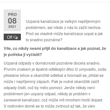
PRO
08
Ucpaná kanalizace je velkým nepříjemným
2021
problémem, asi nikdo z nás to zažít nechce.
Proč se vlastně může kanalizace ucpat a jak
Off
to snadno poznáme?
Víte, co nikdy nesmí přijít do kanalizace a jak poznat, že
je potřeba ji vyčistit?
Ucpaná odpady v domácnosti poznáme docela snadno.
Prvním znakem je špatně odtékající dřez či umyvadlo, voda
přestane lehce a okamžitě odtékat a hromadí se, přidat se
může i nepříjemný zápach. Pak je nutné okamžitě začít
odpady čistit, což by mělo pomoci. Jenže někdy není
problémem jen ucpaný odpad, někdy je problém v
zanesené kanalizaci, což může mít mnohem horší dopad.
V rodinném domě se to může zvrtnout až tak, že vám