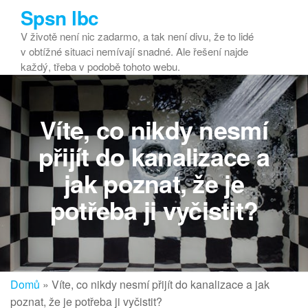
Přeskočit
Spsn lbc
na
V životě není nic zadarmo, a tak není divu, že to lidé
obsah
v obtížné situaci nemívají snadné. Ale řešení najde
každý, třeba v podobě tohoto webu.
Víte, co nikdy nesmí
přijít do kanalizace a
jak poznat, že je
potřeba ji vyčistit?
Domů
»
Víte, co nikdy nesmí přijít do kanalizace a jak
poznat, že je potřeba ji vyčistit?