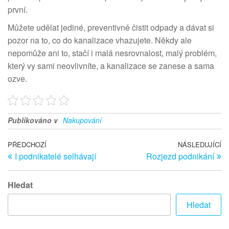
první.
Můžete udělat jediné, preventivně čistit odpady a dávat si
pozor na to, co do kanalizace vhazujete. Někdy ale
nepomůže ani to, stačí i malá nesrovnalost, malý problém,
který vy sami neovlivníte, a kanalizace se zanese a sama
ozve.
Publikováno v
Nakupování
Navigace
Předchozí
PŘEDCHOZÍ
NÁSLEDUJÍCÍ
Ná
I podnikatelé selhávají
Rozjezd podnikání
článek
př
pro
příspěvek
Hledat
Hledat