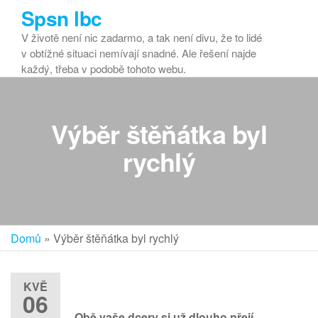
Přeskočit
Spsn lbc
na
V životě není nic zadarmo, a tak není divu, že to lidé
obsah
v obtížné situaci nemívají snadné. Ale řešení najde
každý, třeba v podobě tohoto webu.
Výběr štěňátka byl
rychlý
Domů
»
Výběr štěňátka byl rychlý
KVĚ
06
Obě vaše dcery si už dlouho přejí