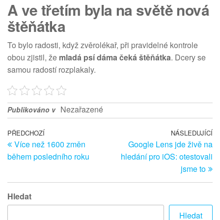
A ve třetím byla na světě nová
štěňátka
To bylo radosti, když zvěrolékař, při pravidelné kontrole
obou zjistil, že
mladá psí dáma čeká štěňátka
. Dcery se
samou radostí rozplakaly.
Nezařazené
Publikováno v
Navigace
Předchozí
PŘEDCHOZÍ
NÁSLEDUJÍCÍ
Ná
Více než 1600 změn
Google Lens jde živě na
článek
př
pro
během posledního roku
hledání pro iOS: otestovali
příspěvek
jsme to
Hledat
Hledat