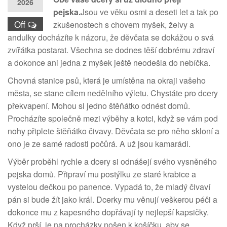
2026
pejska.
Jsou ve věku osmi a deseti let a tak po
Off
zkušenostech s chovem myšek, želvy a
andulky docházíte k názoru, že děvčata se dokážou o svá
zvířátka postarat. Všechna se dodnes těší dobrému zdraví
a dokonce ani jedna z myšek ještě neodešla do nebíčka.
Chovná stanice psů, která je umístěna na okraji vašeho
města, se stane cílem nedělního výletu. Chystáte pro dcery
překvapení. Mohou si jedno štěňátko odnést domů.
Procházíte společně mezi výběhy a kotci, když se vám pod
nohy připlete štěňátko čivavy. Děvčata se pro něho skloní a
ono je ze samé radosti počůrá. A už jsou kamarádi.
Výběr proběhl rychle a dcery si odnášejí svého vysněného
pejska domů. Připraví mu postýlku ze staré krabice a
vystelou dečkou po panence. Vypadá to, že mladý čivaví
pán si bude žít jako král. Dcerky mu věnují veškerou péči a
dokonce mu z kapesného dopřávají ty nejlepší kapsičky.
Když prší, je na procházky nošen k košíčku, aby se