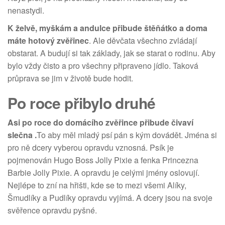
nenastydl.
K želvě, myškám a andulce přibude štěňátko a doma
máte hotový zvěřinec
. Ale děvčata všechno zvládají
obstarat. A budují si tak základy, jak se starat o rodinu. Aby
bylo vždy čisto a pro všechny připraveno jídlo. Taková
průprava se jim v životě bude hodit.
Po roce přibylo druhé
Asi po roce do domácího zvěřince přibude čivaví
slečna .
To aby měl mladý psí pán s kým dovádět. Jména si
pro ně dcery vyberou opravdu vznosná. Psík je
pojmenován Hugo Boss Jolly Pixie a fenka Princezna
Barbie Jolly Pixie. A opravdu je celými jmény oslovují.
Nejlépe to zní na hřišti, kde se to mezi všemi Alíky,
Šmudlíky a Pudlíky opravdu vyjímá. A dcery jsou na svoje
svěřence opravdu pyšné.