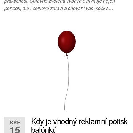
praktičnost. Správně zvolená výbava ovlivňuje nejen
pohodlí, ale i celkové zdraví a chování vaší kočky.…
Kdy je vhodný reklamní potisk
BŘE
15
balónků