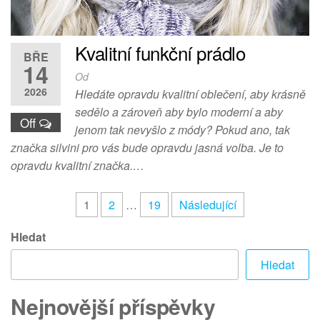
Kvalitní funkční prádlo
BŘE
14
Od
2026
Hledáte opravdu kvalitní oblečení, aby krásně
sedělo a zároveň aby bylo moderní a aby
Off
jenom tak nevyšlo z módy? Pokud ano, tak
značka silvini pro vás bude opravdu jasná volba. Je to
opravdu kvalitní značka.…
Stránkování
1
2
…
19
Následující
příspěvků
Hledat
Hledat
Nejnovější příspěvky