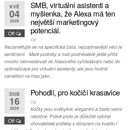
SMB, virtuální asistenti a
KVĚ
04
myšlenka, že Alexa má ten
největší marketingový
2026
potenciál.
Off
Od
Nezaměřujte se na specifická čísla, nejzajímavější věcí je
sentiment. Malé podniky a malí podnikatelé ještě příliš
mnoho neinvestovali do hlasového vyhledávání nebo do
optimalizace pro virtuální asistenty, ale jsou hodně
zaměření na hlas jako…
Pohodlí, pro kočičí krasavice
DUB
16
Od
2026
Kočky jsou svébytné, elegantní a často velmi
náročné. Právě proto je důležité vybírat
Off
chovatelské potřeby s důrazem na kvalitu i