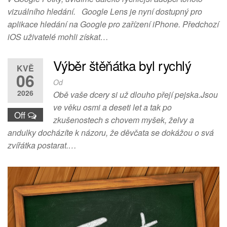
vizuálního hledání. Google Lens je nyní dostupný pro
aplikace hledání na Google pro zařízení iPhone. Předchozí
iOS uživatelé mohli získat…
Výběr štěňátka byl rychlý
KVĚ
06
Od
2026
Obě vaše dcery si už dlouho přejí pejska.Jsou
ve věku osmi a deseti let a tak po
Off
zkušenostech s chovem myšek, želvy a
andulky docházíte k názoru, že děvčata se dokážou o svá
zvířátka postarat.…