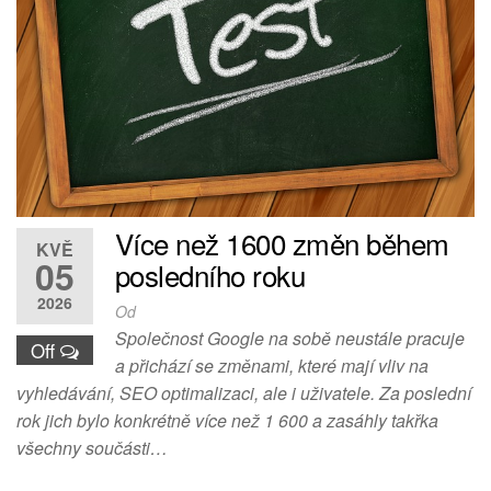
Více než 1600 změn během
KVĚ
05
posledního roku
2026
Od
Společnost Google na sobě neustále pracuje
Off
a přichází se změnami, které mají vliv na
vyhledávání, SEO optimalizaci, ale i uživatele. Za poslední
rok jich bylo konkrétně více než 1 600 a zasáhly takřka
všechny součásti…