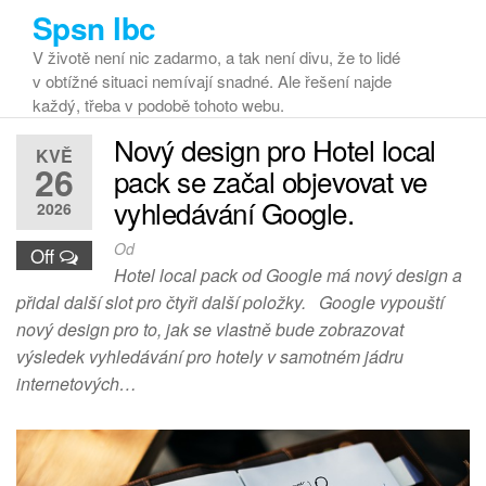
Přeskočit
Spsn lbc
na
V životě není nic zadarmo, a tak není divu, že to lidé
obsah
v obtížné situaci nemívají snadné. Ale řešení najde
každý, třeba v podobě tohoto webu.
Nový design pro Hotel local
KVĚ
26
pack se začal objevovat ve
vyhledávání Google.
2026
Od
Off
Hotel local pack od Google má nový design a
přidal další slot pro čtyři další položky. Google vypouští
nový design pro to, jak se vlastně bude zobrazovat
výsledek vyhledávání pro hotely v samotném jádru
internetových…