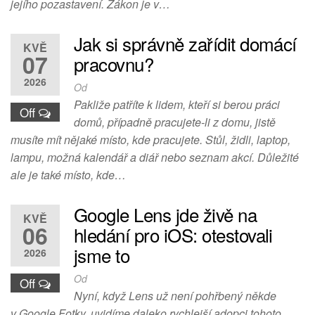
jejího pozastavení. Zákon je v…
Jak si správně zařídit domácí
KVĚ
07
pracovnu?
2026
Od
Pakliže patříte k lidem, kteří si berou práci
Off
domů, případně pracujete-li z domu, jistě
musíte mít nějaké místo, kde pracujete. Stůl, židli, laptop,
lampu, možná kalendář a diář nebo seznam akcí. Důležité
ale je také místo, kde…
Google Lens jde živě na
KVĚ
06
hledání pro iOS: otestovali
jsme to
2026
Od
Off
Nyní, když Lens už není pohřbený někde
v Google Fotky, uvidíme daleko rychlejší adopci tohoto