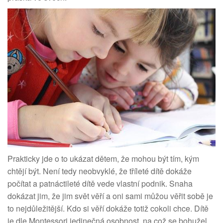
Prakticky jde o to ukázat dětem, že mohou být tím, kým
chtějí být. Není tedy neobvyklé, že tříleté dítě dokáže
počítat a patnáctileté dítě vede vlastní podnik. Snaha
dokázat jim, že jim svět věří a oni sami můžou věřit sobě je
to nejdůležitější. Kdo si věří dokáže totiž cokoli chce. Dítě
je dle Montessori jedinečná osobnost, na což se bohužel