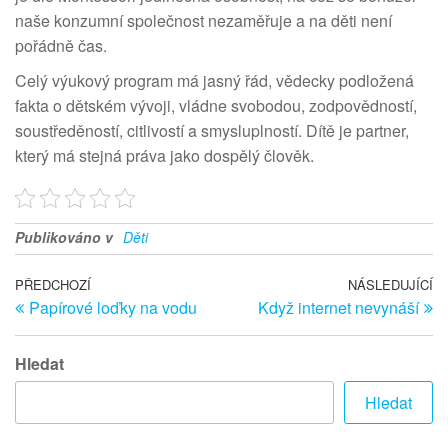
naše konzumní společnost nezaměřuje a na děti není
pořádně čas.
Celý výukový program má jasný řád, vědecky podložená
fakta o dětském vývoji, vládne svobodou, zodpovědností,
soustředěností, citlivostí a smysluplností. Dítě je partner,
který má stejná práva jako dospělý člověk.
Publikováno v
Děti
Navigace
Předchozí
PŘEDCHOZÍ
NÁSLEDUJÍCÍ
Ná
Papírové loďky na vodu
Když internet nevynáší
článek
př
pro
příspěvek
Hledat
Hledat