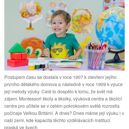
Postupem času se dostala v roce 1907 k otevření jejího
prvního dětského domova a následně v roce 1909 k výuce
její metody výuky. Celé to dospělo k tomu, že svět má
zájem. Montessori školy a školky, výuková centra a školící
centra pro učitele se v celém pokrokovém světě rozrostla
počínaje Velkou Británií. A dnes? Dnes máme její výuku i v
naší zemi, kde kapacita těchto vzdělávacích institucí
praská ve švech.