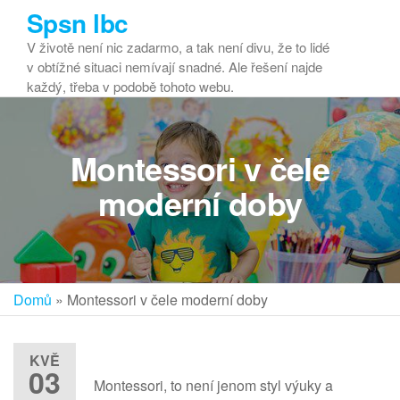
Přeskočit
Spsn lbc
na
V životě není nic zadarmo, a tak není divu, že to lidé
obsah
v obtížné situaci nemívají snadné. Ale řešení najde
každý, třeba v podobě tohoto webu.
Montessori v čele
moderní doby
Domů
»
Montessori v čele moderní doby
KVĚ
03
Montessori, to není jenom styl výuky a