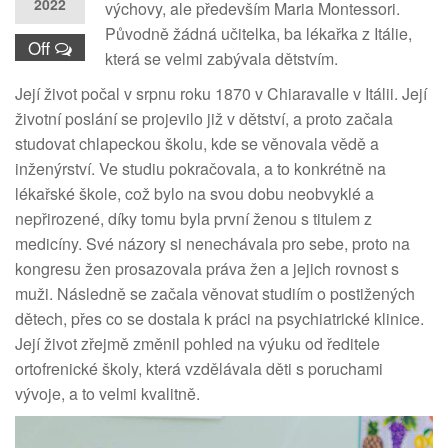
2022
výchovy, ale především Maria Montessori.
Původně žádná učitelka, ba lékařka z Itálie,
Off
která se velmi zabývala dětstvím.
Její život počal v srpnu roku 1870 v Chiaravalle v Itálii. Její
životní poslání se projevilo již v dětství, a proto začala
studovat chlapeckou školu, kde se věnovala vědě a
inženýrství. Ve studiu pokračovala, a to konkrétně na
lékařské škole, což bylo na svou dobu neobvyklé a
nepřirozené, díky tomu byla první ženou s titulem z
medicíny. Své názory si nenechávala pro sebe, proto na
kongresu žen prosazovala práva žen a jejich rovnost s
muži. Následně se začala věnovat studiím o postižených
dětech, přes co se dostala k práci na psychiatrické klinice.
Její život zřejmě změnil pohled na výuku od ředitele
ortofrenické školy, která vzdělávala děti s poruchami
vývoje, a to velmi kvalitně.