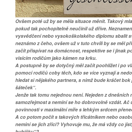
Ovšem poté už by se měla situace měnit. Takový mlad
pokud tak pochopitelně neučinil už dříve. Neznamená
vysvědčení nebo vysokoškolského diplomu sbalit svý
neznámo z čeho, ovšem už v tuto chvíli by se měl p
začít přispívat na domácnost, respektive se i jinak 
visícím rodičům jako kámen na krku.
A postupně by se dotyčný měl začít poohlížet i po vl
pomocí rodičů coby těch, kdo se více vyznají a nedo
hledat si nějakého partnera, s nímž bude kráčet bo
šáteček“.
Jenže tak tomu nejednou není. Nejeden z dnešních 
samozřejmost a nemíní se ho dobrovolně vzdát. Ač už 
povinnosti v maximální míře s lehkým srdcem přene
A co potom počít s takových třicátníkem nebo osobou
nemíní se jich zříci? Vyhovuje mu, že má vždy co jís
hubičku“?