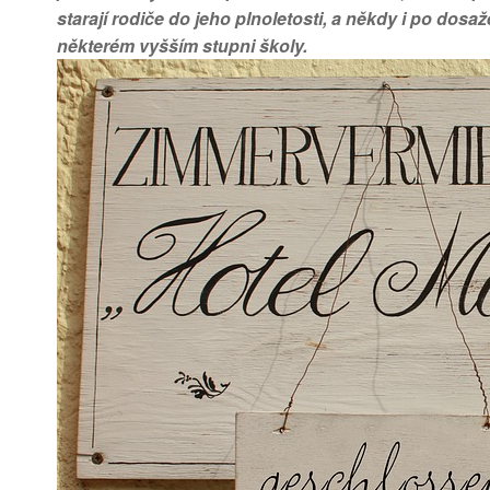
starají rodiče do jeho plnoletosti, a někdy i po dosa
některém vyšším stupni školy.