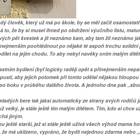
ý člověk, který už má po škole, by se měl začít osamostat
 to, že by si musel ihned po obdržení výučního listu, matur
ch pět švestek a jít neznámo kam, aby tam žil neznámo ja
řinejmenším poohlédnout po nějaké té aspoň trochu solidní 
podílet na jejím chodu. To aby nebyl navěky oním malým dítě
astním bydlení (byť logicky raději opět s přinejmenším nep
pustí, aby jejich potomek při tomto udělal nějakou hloupou
k po boku v průběhu dalšího života. A jednoho dne pak „sb
mladých bere tak jaksi automaticky
ze strany svých rodičů 
velký, je stále ještě tím malým dítětem. Tím, kdo si chce už
chá jiným.
 ještě starší, jež si stále ještě užívá všech výhod mama ho
t, že má uklizeno, vypráno, že bydlí nejednou zdarma nebo „