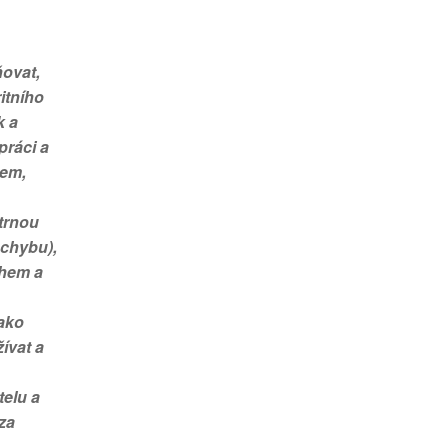
ňovat,
itního
k a
práci a
tem,
atrnou
 chybu),
ohem a
jako
ívat a
telu a
za