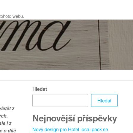
 tohoto webu.
Hledat
Hledat
letět z
Nejnovější příspěvky
ech.
le i z
Nový design pro Hotel local pack se
 o dítě