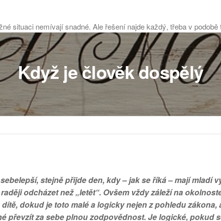
tížné situaci nemívají snadné. Ale řešení najde každý, třeba v podobě
Když je člověk dospělý
ebelepší, stejně přijde den, kdy – jak se říká – mají mladí vy
 raději odcházet než „letět“. Ovšem vždy záleží na okolnost
 dítě, dokud je toto malé a logicky nejen z pohledu zákona, a
převzít za sebe plnou zodpovědnost. Je logické, pokud se