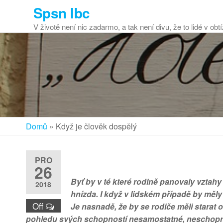
Přeskočit
Spsn lbc
na
V životě není nic zadarmo, a tak není divu, že to lidé v ob
obsah
Domů
»
Když je člověk dospělý
PRO
26
Byť by v té které rodině panovaly vztahy s
2018
hnízda. I když v lidském případě by měly
Off
Je nasnadě, že by se rodiče měli starat o
pohledu svých schopností nesamostatné, neschopné 