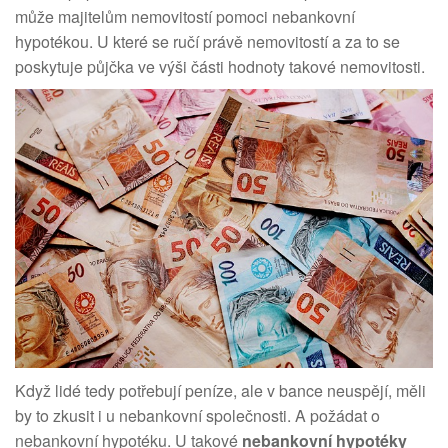
může majitelům nemovitostí pomoci nebankovní
hypotékou. U které se ručí právě nemovitostí a za to se
poskytuje půjčka ve výši části hodnoty takové nemovitosti.
Když lidé tedy potřebují peníze, ale v bance neuspějí, měli
by to zkusit i u nebankovní společnosti. A požádat o
nebankovní hypotéku. U takové
nebankovní hypotéky