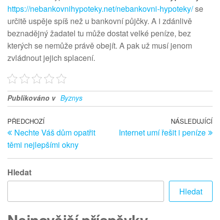
https://nebankovnihypoteky.net/nebankovni-hypoteky/
se
určitě uspěje spíš než u bankovní půjčky. A i zdánlivě
beznadějný žadatel tu může dostat velké peníze, bez
kterých se nemůže právě obejít. A pak už musí jenom
zvládnout jejich splacení.
Publikováno v
Byznys
Navigace
Předchozí
PŘEDCHOZÍ
NÁSLEDUJÍCÍ
Ná
Nechte Váš dům opatřit
Internet umí řešit i peníze
článek
př
pro
těmi nejlepšími okny
příspěvek
Hledat
Hledat
Nejnovější příspěvky