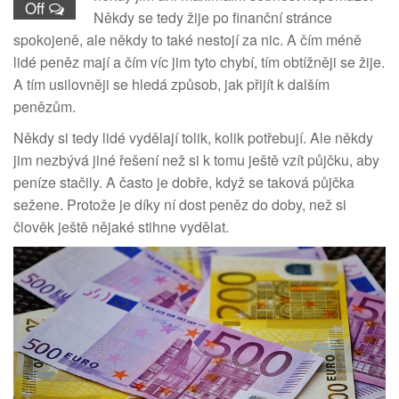
Off
Někdy se tedy žije po finanční stránce
spokojeně, ale někdy to také nestojí za nic. A čím méně
lidé peněz mají a čím víc jim tyto chybí, tím obtížněji se žije.
A tím usilovněji se hledá způsob, jak přijít k dalším
penězům.
Někdy si tedy lidé vydělají tolik, kolik potřebují. Ale někdy
jim nezbývá jiné řešení než si k tomu ještě vzít půjčku, aby
peníze stačily. A často je dobře, když se taková půjčka
sežene. Protože je díky ní dost peněz do doby, než si
člověk ještě nějaké stihne vydělat.