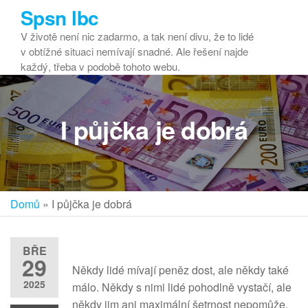
Přeskočit
Spsn lbc
na
V životě není nic zadarmo, a tak není divu, že to lidé
obsah
v obtížné situaci nemívají snadné. Ale řešení najde
každý, třeba v podobě tohoto webu.
I půjčka je dobrá
Domů
»
I půjčka je dobrá
BŘE
29
Někdy lidé mívají peněz dost, ale někdy také
2025
málo. Někdy s nimi lidé pohodlně vystačí, ale
někdy jim ani maximální šetrnost nepomůže.