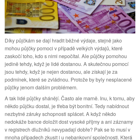
Díky půjčkám se dají hradit běžné výdaje, stejně jako
mohou půjčky pomoci v případě velkých výdajů, které
zaskočí toho, kdo s nimi nepočítal. Ale půjčky pomohou
jedině tehdy, když je lidé dostanou. A skutečnou pomocí
jsou tehdy, když je nejen dostanou, ale získají je za
podmínek, které se zvládnou. Protože by byly nesplacené
půjčky jenom dalším problémem.
A tak lidé půjčky shánějí. Často ale marně. Inu, k tomu, aby
někdo půjčku dostal, je třeba být bonitní. Tedy nabídnout
nezbytné záruky schopnosti splácet. A když někdo
nedokáže bance doložit dost vysoké příjmy a ani záznamy
v registrech dlužníků nevypadají dobře? Pak se to musí v
mnoha případech zkusit i u nebankovní společnosti. Která