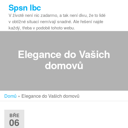
Přeskočit
Spsn lbc
na
V životě není nic zadarmo, a tak není divu, že to lidé
obsah
v obtížné situaci nemívají snadné. Ale řešení najde
každý, třeba v podobě tohoto webu.
Elegance do Vašich
domovů
Domů
»
Elegance do Vašich domovů
BŘE
06