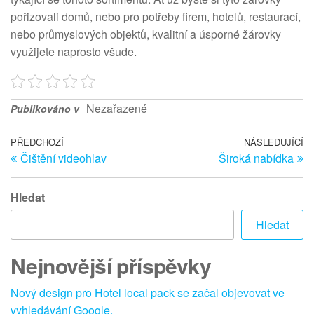
pořizovali domů, nebo pro potřeby firem, hotelů, restaurací,
nebo průmyslových objektů, kvalitní a úsporné žárovky
využijete naprosto všude.
Nezařazené
Publikováno v
Navigace
Předchozí
PŘEDCHOZÍ
NÁSLEDUJÍCÍ
Ná
Čištění videohlav
Široká nabídka
článek
př
pro
příspěvek
Hledat
Hledat
Nejnovější příspěvky
Nový design pro Hotel local pack se začal objevovat ve
vyhledávání Google.