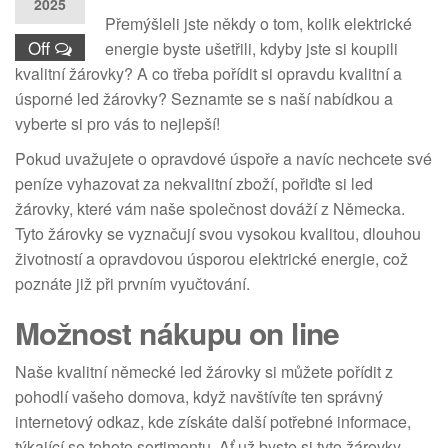
2025
Přemýšleli jste někdy o tom, kolik elektrické
Off
energie byste ušetřili, kdyby jste si koupili
kvalitní žárovky? A co třeba pořídit si opravdu kvalitní a
úsporné led žárovky? Seznamte se s naší nabídkou a
vyberte si pro vás to nejlepší!
Pokud uvažujete o opravdové úspoře a navíc nechcete své
peníze vyhazovat za nekvalitní zboží, pořiďte si
led
žárovky
, které vám naše společnost dováží z Německa.
Tyto žárovky se vyznačují svou vysokou kvalitou, dlouhou
životností a opravdovou úsporou elektrické energie, což
poznáte již při prvním vyučtování.
Možnost nákupu on line
Naše kvalitní německé led žárovky si můžete pořídit z
pohodlí vašeho domova, když navštívíte ten správný
internetový odkaz, kde získáte další potřebné informace,
týkající se tohoto sortimentu. Ať už byste si tyto žárovky