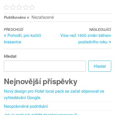
Nezařazené
Publikováno v
Navigace
Předchozí
PŘEDCHOZÍ
NÁSLEDUJÍCÍ
Ná
Pohodlí, pro kočičí
Více než 1600 změn během
článek
př
pro
krasavice
posledního roku
příspěvek
Hledat
Hledat
Nejnovější příspěvky
Nový design pro Hotel local pack se začal objevovat ve
vyhledávání Google.
Neoprávněné podnikání
Jak si správně zařídit domácí pracovnu?