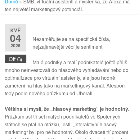
Domů
»
SMB, virtuální asistenti a myšlenka, že Alexa má
ten největší marketingový potenciál.
KVĚ
04
Nezaměřujte se na specifická čísla,
2026
nejzajímavější věcí je sentiment.
Off
Malé podniky a malí podnikatelé ještě příliš
mnoho neinvestovali do hlasového vyhledávání nebo do
optimalizace pro virtuální asistenty, ale jsou hodně
zaměření na hlas jako na marketingový kanál. Alespoň
tedy podle nového průzkumu od Uberall.
Většina si myslí, že „hlasový marketing“ je hodnotný.
Průzkum asi tří set malých podnikatelů ve Spojených
státech se ptal na otázku, jestli „interaktivní hlasový
marketing“ byl pro ně hodnotný. Okolo dvaceti tří procent