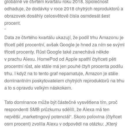
globálně ve čtvrtém kvartálu roku 2018. Společnost
odhaduje, že dodávky v roce 2018 chytrých reproduktorů a
obrazovek dosáhly celosvětově čísla osmdesát šest
procent.
¨
Data ze čtvrtého kvartálu ukazují, že podíl trhu Amazonu je
třiceti pěti procentní, avšak Google je hned za ním se svými
třiceti procenty. Růst Google také zanechává někde
v prachu Alexu. HomePod od Apple spatřil čtyřiceti pěti
procentní růst, ale stále má jen pouhé čtyři procenta podílu
trhu. I když na to tento graf nepamatuje, Amazon je stále
dominantním poskytovatelem chytrých reproduktorů na trhu
a to s opravdu velkým náskokem.
Tato dominance může být částečně vysvětlena tím, proč
respondenti SMB průzkumu sdělili, že Alexa má ten
největší „marketingový potenciál“. Skoro polovina (čtyřicet
osm procent) zvolila Alexu v odpovědi na otázku: „Který