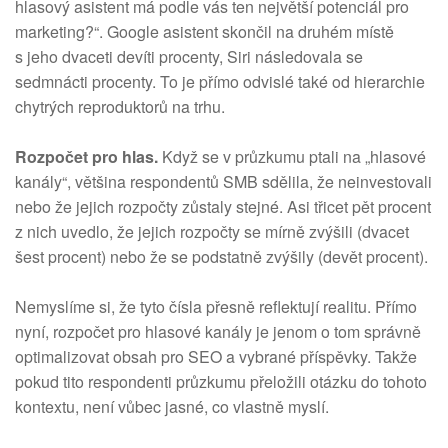
hlasový asistent má podle vás ten největší potenciál pro
marketing?“. Google asistent skončil na druhém místě
s jeho dvaceti devíti procenty, Siri následovala se
sedmnácti procenty. To je přímo odvislé také od hierarchie
chytrých reproduktorů na trhu.
Rozpočet pro hlas.
Když se v průzkumu ptali na „hlasové
kanály“, většina respondentů SMB sdělila, že neinvestovali
nebo že jejich rozpočty zůstaly stejné. Asi třicet pět procent
z nich uvedlo, že jejich rozpočty se mírně zvýšili (dvacet
šest procent) nebo že se podstatně zvýšily (devět procent).
Nemyslíme si, že tyto čísla přesně reflektují realitu. Přímo
nyní, rozpočet pro hlasové kanály je jenom o tom správně
optimalizovat obsah pro SEO a vybrané příspěvky. Takže
pokud tito respondenti průzkumu přeložili otázku do tohoto
kontextu, není vůbec jasné, co vlastně myslí.