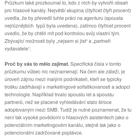
Průzkum také prozkoumal to, kdo z nich by vytvořil obsah
pro hlasové kanály. Největší skupina (čtyřicet čtyři procent)
uvedla, že by převedli tuhle práci na agenturu (spousta
nejrůznějších typů byla uvedena), zatímco čtyřicet procent
uvedlo, že by chtěli mít pod kontrolou svůj vlastní tým.
Zbývající možnosti byly „nejsem si jist“ a „partneři
vydavatele“.
Proč by vás to mělo zajímat.
Specifická čísla v tomto
průzkumu vůbec nic neznamenají. Na čem ale záleží, je
úroveň zájmu mezi malými podnikateli, kteří se typicky
trošku zadrhávají v marketingové sofistikovanosti a adopci
technologie. Například trvalo spoustu let a spoustu
partnerů, než se placené vyhledávání stalo široce
adoptovaným mezi SMB. Tudíž je nutné poznamenat, že tu
není tak vysoké povědomí o hlasových asistentech jako o
potenciálním marketingovém kanálu, stejně tak jako o
potencionální zadržované poptávce.