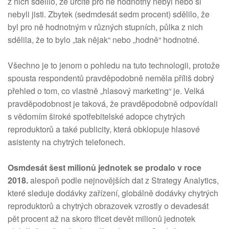
z nich sdělilo, že určitě pro ně hodnotný nebyl nebo si
nebyli jisti. Zbytek (sedmdesát sedm procent) sdělilo, že
byl pro ně hodnotným v různých stupních, půlka z nich
sdělila, že to bylo „tak nějak“ nebo „hodně“ hodnotné.
Všechno je to jenom o pohledu na tuto technologii, protože
spousta respondentů pravděpodobně neměla příliš dobrý
přehled o tom, co vlastně „hlasový marketing“ je. Velká
pravděpodobnost je taková, že pravděpodobně odpovídali
s vědomím široké spotřebitelské adopce chytrých
reproduktorů a také publicity, která obklopuje hlasové
asistenty na chytrých telefonech.
Osmdesát šest milionů jednotek se prodalo v roce
2018.
alespoň podle nejnovějších dat z Strategy Analytics,
které sleduje dodávky zařízení, globálně dodávky chytrých
reproduktorů a chytrých obrazovek vzrostly o devadesát
pět procent až na skoro třicet devět milionů jednotek