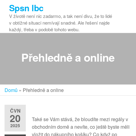
Přeskočit
Spsn lbc
na
V životě není nic zadarmo, a tak není divu, že to lidé
obsah
v obtížné situaci nemívají snadné. Ale řešení najde
každý, třeba v podobě tohoto webu.
Přehledně a online
Domů
»
Přehledně a online
ČVN
20
Také se Vám stává, že bloudíte mezi regály v
2025
obchodním domě a nevíte, co ještě byste měli
vložit do nákupního košíku? Co když po