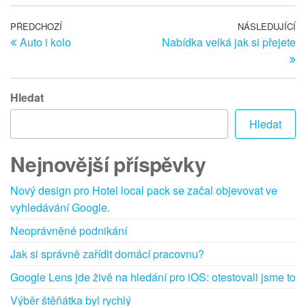
Navigace
Předchozí
PŘEDCHOZÍ
NÁSLEDUJÍCÍ
Ná
Auto i kolo
Nabídka velká jak si přejete
článek
př
pro
příspěvek
Hledat
Hledat
Nejnovější příspěvky
Nový design pro Hotel local pack se začal objevovat ve
vyhledávání Google.
Neoprávněné podnikání
Jak si správně zařídit domácí pracovnu?
Google Lens jde živě na hledání pro iOS: otestovali jsme to
Výběr štěňátka byl rychlý