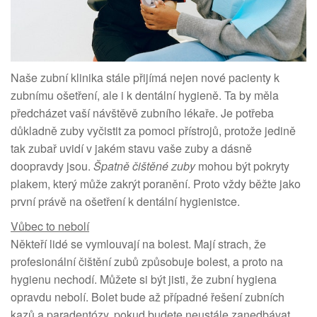
Naše zubní klinika stále přijímá nejen nové pacienty k
zubnímu ošetření, ale i k dentální hygieně. Ta by měla
předcházet vaší návštěvě zubního lékaře. Je potřeba
důkladně zuby vyčistit za pomoci přístrojů, protože jedině
tak zubař uvidí v jakém stavu vaše zuby a dásně
doopravdy jsou.
Špatně čištěné zuby
mohou být pokryty
plakem, který může zakrýt poranění. Proto vždy běžte jako
první právě na ošetření k dentální hygienistce.
Vůbec to nebolí
Někteří lidé se vymlouvají na bolest. Mají strach, že
profesionální čištění zubů způsobuje bolest, a proto na
hygienu nechodí. Můžete si být jisti, že zubní hygiena
opravdu nebolí. Bolet bude až případné řešení zubních
kazů a paradentózy, pokud budete neustále zanedbávat