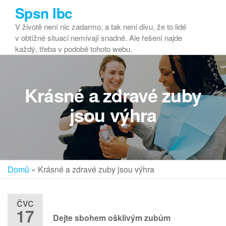
Přeskočit
Spsn lbc
na
V životě není nic zadarmo, a tak není divu, že to lidé
obsah
v obtížné situaci nemívají snadné. Ale řešení najde
každý, třeba v podobě tohoto webu.
Krásné a zdravé zuby
jsou výhra
Domů
»
Krásné a zdravé zuby jsou výhra
ČVC
17
Dejte sbohem ošklivým zubům