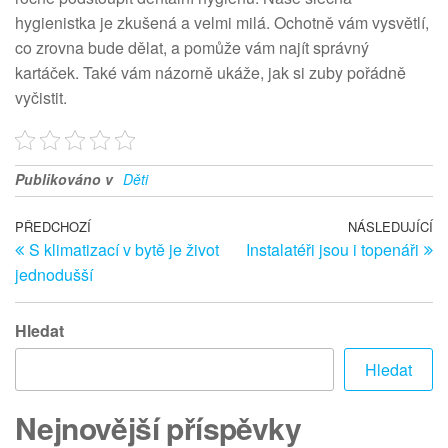
hygienistka je zkušená a velmi milá. Ochotně vám vysvětlí,
co zrovna bude dělat, a pomůže vám najít správný
kartáček. Také vám názorně ukáže, jak si zuby pořádně
vyčistit.
Publikováno v
Děti
Navigace
Předchozí
PŘEDCHOZÍ
NÁSLEDUJÍCÍ
Ná
S klimatizací v bytě je život
Instalatéři jsou i topenáři
článek
př
pro
jednodušší
příspěvek
Hledat
Hledat
Nejnovější příspěvky