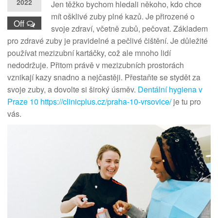
2022
Jen těžko bychom hledali někoho, kdo chce
mít ošklivé zuby plné kazů. Je přirozené o
Off
svoje zdraví, včetně zubů, pečovat. Základem
pro zdravé zuby je pravidelné a pečlivé čištění. Je důležité
používat mezizubní kartáčky, což ale mnoho lidí
nedodržuje. Přitom právě v mezizubních prostorách
vznikají kazy snadno a nejčastěji. Přestaňte se stydět za
svoje zuby, a dovolte si široký úsměv.
Dentální hygiena v
Praze 10 https://clinicplus.cz/praha-10-vrsovice/
je tu pro
vás.