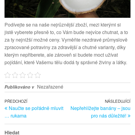
Podívejte se na naše nejrůznější zboží, mezi kterými si
jistě vyberete přesně to, co Vám bude nejvíce chutnat, a to
za ty nejnižší možné ceny. Vyměňte nezdravé průmyslově
zpracované potraviny za zdravější a chutné varianty, díky
kterým nepřiberete, ale zároveň si budete moct užívat
pojídání, které Vašemu tělu dodá ty správné živiny a látky.
Nezařazené
Publikováno v
Navigace
Předchozí
PŘEDCHOZÍ
NÁSLEDUJÍCÍ
Ná
Naučte se pořádně mluvit
Nepřehlížejte banány – jsou
článek
př
pro
… rukama
pro nás důležité!
příspěvek
Hledat