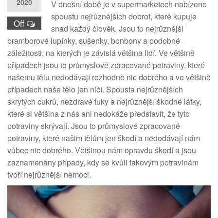
2020
V dnešní době je v supermarketech nabízeno
spoustu nejrůznějších dobrot, které kupuje
Off
snad každý člověk. Jsou to nejrůznější
bramborové lupínky, sušenky, bonbony a podobné
záležitosti, na kterých je závislá většina lidí. Ve většině
případech jsou to průmyslově zpracované potraviny, které
našemu tělu nedodávají rozhodně nic dobrého a ve většině
případech naše tělo jen ničí. Spousta nejrůznějších
skrytých cukrů, nezdravé tuky a nejrůznější škodné látky,
které si většina z nás ani nedokáže představit, že tyto
potraviny skrývají. Jsou to průmyslové zpracované
potraviny, které našim tělům jen škodí a nedodávají nám
vůbec nic dobrého. Většinou nám opravdu škodí a jsou
zaznamenány případy, kdy se kvůli takovým potravinám
tvoří nejrůznější nemoci.