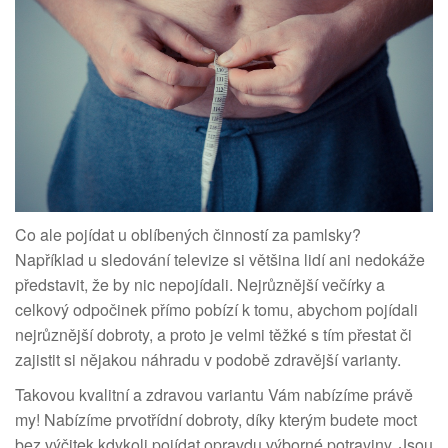
Co ale pojídat u oblíbených činností za pamlsky?
Například u sledování televize si většina lidí ani nedokáže
představit, že by nic nepojídali. Nejrůznější večírky a
celkový odpočinek přímo pobízí k tomu, abychom pojídali
nejrůznější dobroty, a proto je velmi těžké s tím přestat či
zajistit si nějakou náhradu v podobě zdravější varianty.
Takovou kvalitní a zdravou variantu Vám nabízíme právě
my! Nabízíme prvotřídní dobroty, díky kterým budete moct
bez výčitek kdykoli pojídat opravdu výborné potraviny. Jsou