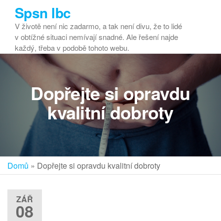
Přeskočit
Spsn lbc
na
V životě není nic zadarmo, a tak není divu, že to lidé
obsah
v obtížné situaci nemívají snadné. Ale řešení najde
každý, třeba v podobě tohoto webu.
Dopřejte si opravdu
kvalitní dobroty
Domů
»
Dopřejte si opravdu kvalitní dobroty
ZÁŘ
08