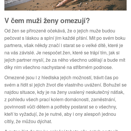
V čem muži ženy omezují?
Od žen se přirozeně očekává, že o jejich muže budou
pečovat s láskou a splní jim každé přání. Mít po svém boku
partnera, však někdy značí i starat se o velké dítě, které je
na vás závislé. Je nespočet žen, které se trápí tím, jak si
jejich partner myslí, že za něho všechno udělají a bude mít
díky nim všechno nachystané na stříbrném podnose.
Omezené jsou i z hlediska jejich možností, trávit čas po
svém a řídit si jejich život dle vlastního uvážení. Bohužel se
najdou situace, kdy je na ženy uvalený neskutečný nátlak,
z pohledu všech prací kolem domácnosti, zaměstnání,
povinnosti vůči dětem a potřeby postarat se o všechny,
kteří to vyžadují, že je nutné, aby i ony alespoň jednou
cítily, že můžou dýchat.