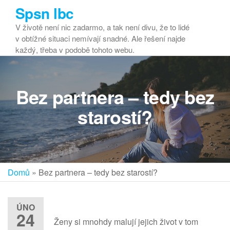
Přeskočit
Spsn lbc
na
V životě není nic zadarmo, a tak není divu, že to lidé
obsah
v obtížné situaci nemívají snadné. Ale řešení najde
každý, třeba v podobě tohoto webu.
Bez partnera – tedy bez
starostí?
Domů
»
Bez partnera – tedy bez starostí?
ÚNO
24
Ženy si mnohdy malují jejich život v tom