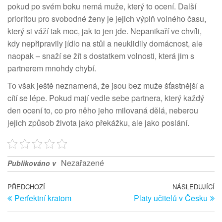
pokud po svém boku nemá muže, který to ocení. Další
prioritou pro svobodné ženy je jejich výplň volného času,
který si váží tak moc, jak to jen jde. Nepanikaří ve chvíli,
kdy nepřipravily jídlo na stůl a neuklidily domácnost, ale
naopak – snaží se žít s dostatkem volnosti, která jim s
partnerem mnohdy chybí.
To však ještě neznamená, že jsou bez muže šťastnější a
cítí se lépe. Pokud mají vedle sebe partnera, který každý
den ocení to, co pro něho jeho milovaná dělá, neberou
jejich způsob života jako překážku, ale jako poslání.
Nezařazené
Publikováno v
Navigace
Předchozí
PŘEDCHOZÍ
NÁSLEDUJÍCÍ
Ná
Perfektní kratom
Platy učitelů v Česku
článek
př
pro