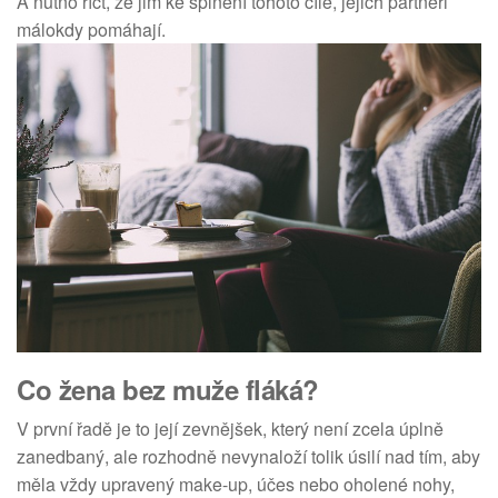
A nutno říct, že jim ke splnění tohoto cíle, jejich partneři
málokdy pomáhají.
Co žena bez muže fláká?
V první řadě je to její zevnějšek, který není zcela úplně
zanedbaný, ale rozhodně nevynaloží tolik úsilí nad tím, aby
měla vždy upravený make-up, účes nebo oholené nohy,